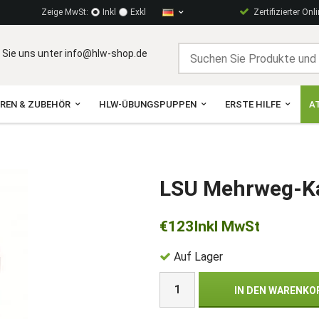
Zeige MwSt:
Inkl
Exkl
Zertifizierter Onl
 Sie uns unter info@hlw-shop.de
OREN & ZUBEHÖR
HLW-ÜBUNGSPUPPEN
ERSTE HILFE
A
LSU Mehrweg-Ka
€123
Inkl MwSt
Auf Lager
IN DEN WARENKO