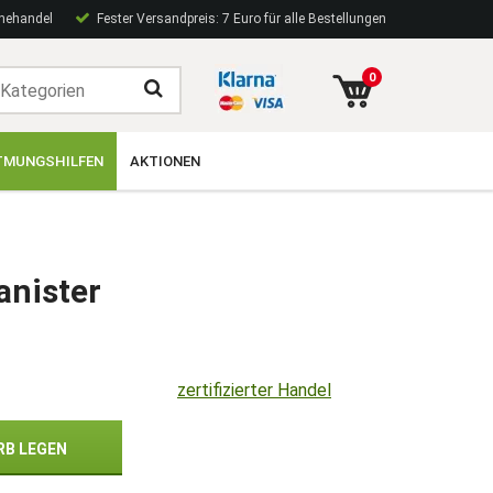
inehandel
Fester Versandpreis: 7 Euro für alle Bestellungen
0
TMUNGSHILFEN
AKTIONEN
nister
zertifizierter Handel
RB LEGEN