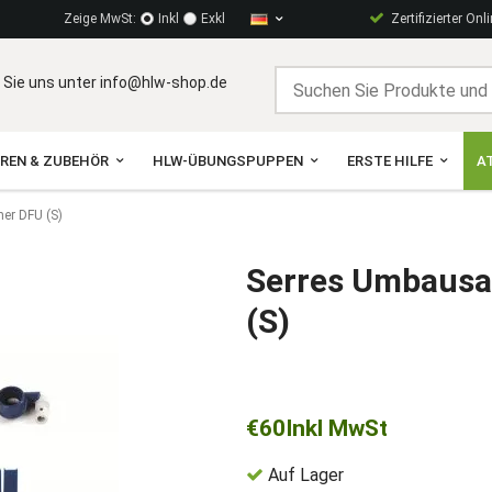
Zeige MwSt:
Inkl
Exkl
Zertifizierter Onl
 Sie uns unter info@hlw-shop.de
OREN & ZUBEHÖR
HLW-ÜBUNGSPUPPEN
ERSTE HILFE
A
er DFU (S)
Serres Umbausa
(S)
€60
Inkl MwSt
Auf Lager