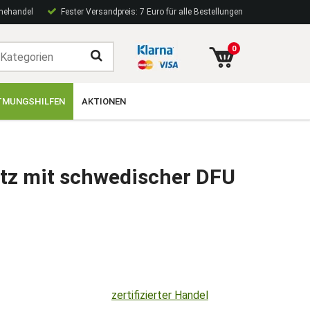
inehandel
Fester Versandpreis: 7 Euro für alle Bestellungen
0
TMUNGSHILFEN
AKTIONEN
tz mit schwedischer DFU
zertifizierter Handel