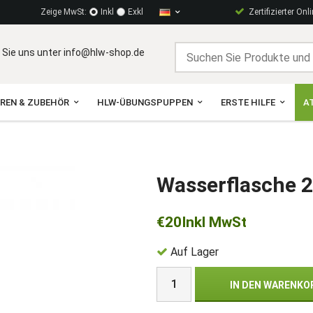
Zeige MwSt:
Inkl
Exkl
Zertifizierter Onl
 Sie uns unter info@hlw-shop.de
OREN & ZUBEHÖR
HLW-ÜBUNGSPUPPEN
ERSTE HILFE
A
Wasserflasche 
€20
Inkl MwSt
Auf Lager
IN DEN WARENKO