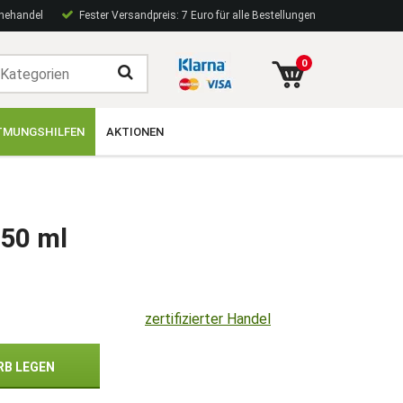
inehandel
Fester Versandpreis: 7 Euro für alle Bestellungen
0
TMUNGSHILFEN
AKTIONEN
250 ml
zertifizierter Handel
RB LEGEN