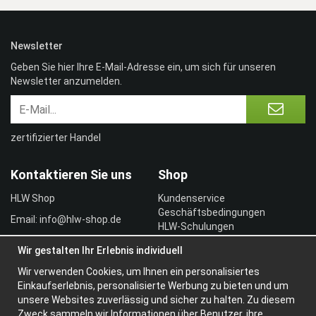
Newsletter
Geben Sie hier Ihre E-Mail-Adresse ein, um sich für unseren
Newsletter anzumelden.
zertifizierter Handel
Kontaktieren Sie uns
Shop
HLW Shop
Kundenservice
Geschäftsbedingungen
Email: info@hlw-shop.de
HLW-Schulungen
Vertragskunde
Wir gestalten Ihr Erlebnis individuell
Einloggen
Wir verwenden Cookies, um Ihnen ein personalisiertes
Information
Einkaufserlebnis, personalisierte Werbung zu bieten und um
unsere Websites zuverlässig und sicher zu halten. Zu diesem
Über uns
Zweck sammeln wir Informationen über Benutzer, ihre