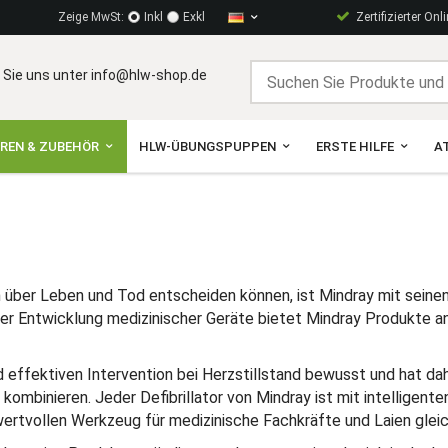
Zeige MwSt:
Inkl
Exkl
Zertifizierter Onl
 Sie uns unter info@hlw-shop.de
OREN & ZUBEHÖR
HLW-ÜBUNGSPUPPEN
ERSTE HILFE
A
 über Leben und Tod entscheiden können, ist Mindray mit seinen 
er Entwicklung medizinischer Geräte bietet Mindray Produkte an
 effektiven Intervention bei Herzstillstand bewusst und hat dahe
 kombinieren. Jeder Defibrillator von Mindray ist mit intelligent
 wertvollen Werkzeug für medizinische Fachkräfte und Laien gl