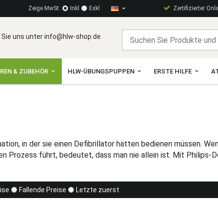
Zeige MwSt:
Inkl
Exkl
Zertifizierter Onl
 Sie uns unter info@hlw-shop.de
OREN & ZUBEHÖR
HLW-ÜBUNGSPUPPEN
ERSTE HILFE
A
ation, in der sie einen Defibrillator hätten bedienen müssen. W
en Prozess führt, bedeutet, dass man nie allein ist. Mit Philips-D
ise
Fallende Preise
Letzte zuerst