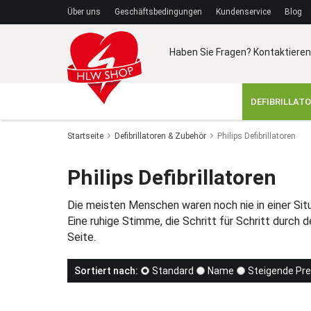
Über uns
Geschäftsbedingungen
Kundenservice
Blog
Haben Sie Fragen? Kontaktieren
DEFIBRILLAT
Startseite
Defibrillatoren & Zubehör
Philips Defibrillatoren
Philips Defibrillatoren
Die meisten Menschen waren noch nie in einer Situ
Eine ruhige Stimme, die Schritt für Schritt durch d
Seite.
Sortiert nach:
Standard
Name
Steigende Pre