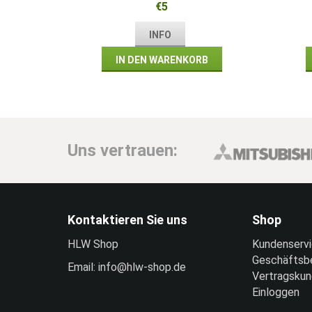
€5
INFO
IN DEN WARENKORB
Uns vertrauen:
Kontaktieren Sie uns
Shop
HLW Shop
Kundenserv
Geschäftsb
Email: info@hlw-shop.de
Vertragsku
Einloggen