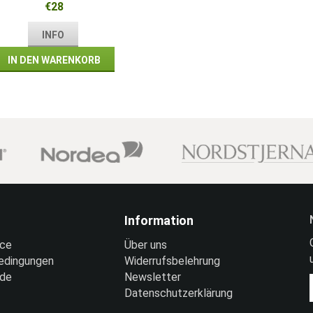
€28
INFO
IN DEN WARENKORB
Information
ice
Über uns
edingungen
Widerrufsbelehrung
nde
Newsletter
Datenschutzerklärung