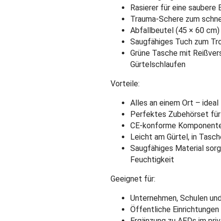
Rasierer für eine saubere
Trauma-Schere zum schnel
Abfallbeutel (45 × 60 cm)
Saugfähiges Tuch zum Tr
Grüne Tasche mit Reißvers
Gürtelschlaufen
Vorteile:
Alles an einem Ort – ideal 
Perfektes Zubehörset für
CE-konforme Komponenten
Leicht am Gürtel, in Tasc
Saugfähiges Material sorg
Feuchtigkeit
Geeignet für:
Unternehmen, Schulen und
Öffentliche Einrichtungen
Ergänzung zu AEDs im pri