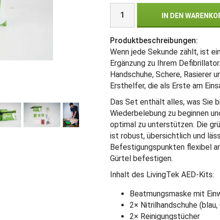
IN DEN WARENKO
Produktbeschreibungen:
Wenn jede Sekunde zählt, ist e
Ergänzung zu Ihrem Defibrillat
Handschuhe, Schere, Rasierer u
Ersthelfer, die als Erste am Eins
Das Set enthält alles, was Sie 
Wiederbelebung zu beginnen und
optimal zu unterstützen. Die gr
ist robust, übersichtlich und lä
Befestigungspunkten flexibel 
Gürtel befestigen.
Inhalt des LivingTek AED-Kits:
Beatmungsmaske mit Einw
2× Nitrilhandschuhe (blau,
2× Reinigungstücher