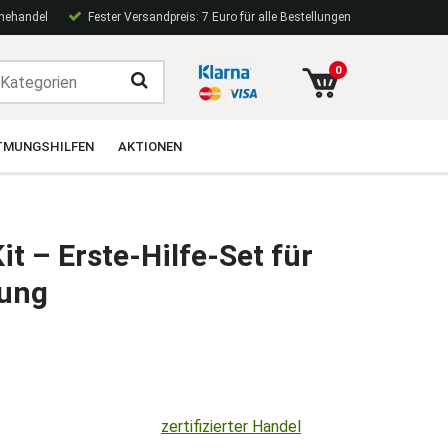
inehandel
Fester Versandpreis: 7 Euro für alle Bestellungen
0
TMUNGSHILFEN
AKTIONEN
t – Erste-Hilfe-Set für
bung
zertifizierter Handel