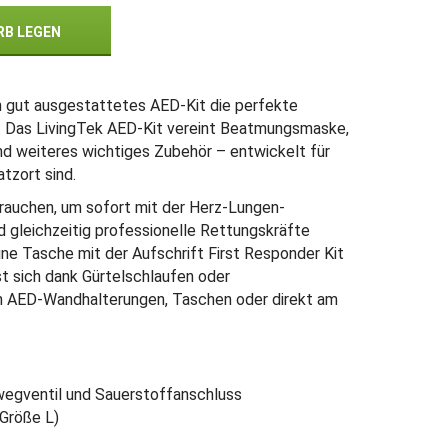
RB LEGEN
in gut ausgestattetes AED-Kit die perfekte
or. Das LivingTek AED-Kit vereint Beatmungsmaske,
nd weiteres wichtiges Zubehör – entwickelt für
atzort sind.
brauchen, um sofort mit der Herz-Lungen-
 gleichzeitig professionelle Rettungskräfte
üne Tasche mit der Aufschrift First Responder Kit
sst sich dank Gürtelschlaufen oder
an AED-Wandhalterungen, Taschen oder direkt am
egventil und Sauerstoffanschluss
 Größe L)