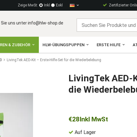
Zeige MwSt:
Inkl
Exkl
Zertifizierter Onl
 Sie uns unter info@hlw-shop.de
OREN & ZUBEHÖR
HLW-ÜBUNGSPUPPEN
ERSTE HILFE
A
3
LivingTek AED-Kit – Erste-Hilfe-Set für die Wiederbelebung
LivingTek AED-Ki
die Wiederbele
€28
Inkl MwSt
Auf Lager