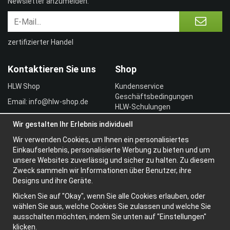
Newsletter anzumelden.
zertifizierter Handel
Kontaktieren Sie uns
Shop
HLW Shop
Kundenservice
Geschäftsbedingungen
Email: info@hlw-shop.de
HLW-Schulungen
Vertragskunde
Wir gestalten Ihr Erlebnis individuell
Einloggen
Wir verwenden Cookies, um Ihnen ein personalisiertes
Information
Einkaufserlebnis, personalisierte Werbung zu bieten und um
unsere Websites zuverlässig und sicher zu halten. Zu diesem
Über uns
Zweck sammeln wir Informationen über Benutzer, ihre
Widerrufsbelehrung
Designs und ihre Geräte.
Newsletter
Klicken Sie auf "Okay", wenn Sie alle Cookies erlauben, oder
Datenschutzerklärung
wählen Sie aus, welche Cookies Sie zulassen und welche Sie
ausschalten möchten, indem Sie unten auf "Einstellungen"
klicken.