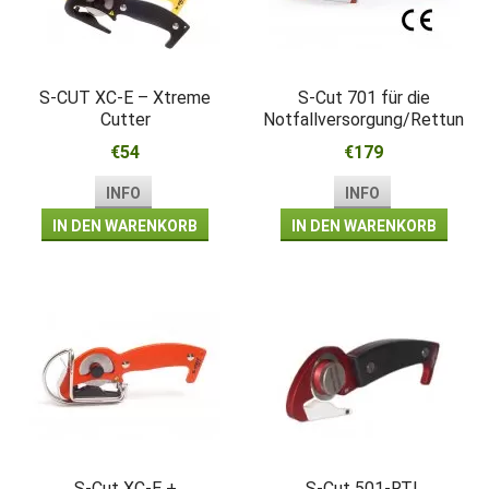
S-CUT XC-E – Xtreme
S-Cut 701 für die
Cutter
Notfallversorgung/Rettung
€54
€179
INFO
INFO
IN DEN WARENKORB
IN DEN WARENKORB
S-Cut XC-E +
S-Cut 501-RTL