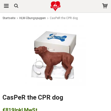
Startseite
HLW-Übungspuppen
CasPeR the CPR dog
Das Produkt wurde in Ihren Warenkorb gelegt
CasPeR the CPR dog
€819
Inkl MwSt