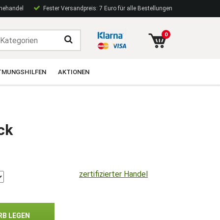
inehandel
Fester Versandpreis: 7 Euro für alle Bestellungen
0
TMUNGSHILFEN
AKTIONEN
ck
zertifizierter Handel
RB LEGEN