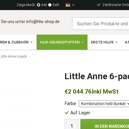
Zeige MwSt:
Inkl
Exkl
Zertifizierter Onl
 Sie uns unter info@hlw-shop.de
OREN & ZUBEHÖR
HLW-ÜBUNGSPUPPEN
ERSTE HILFE
A
Little Anne 6-pack
Little Anne 6-pa
€2 044.76
Inkl MwSt
Farbe
Auf Lager
IN DEN WARENKO