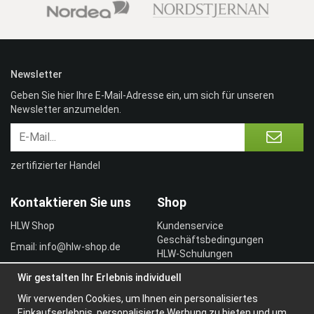
Newsletter
Geben Sie hier Ihre E-Mail-Adresse ein, um sich für unseren
Newsletter anzumelden.
zertifizierter Handel
Kontaktieren Sie uns
Shop
HLW Shop
Kundenservice
Geschäftsbedingungen
Email: info@hlw-shop.de
HLW-Schulungen
Vertragskunde
Wir gestalten Ihr Erlebnis individuell
Einloggen
Wir verwenden Cookies, um Ihnen ein personalisiertes
Information
Einkaufserlebnis, personalisierte Werbung zu bieten und um