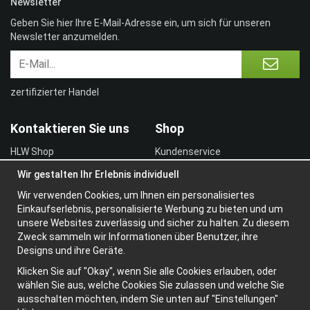
Newsletter
Geben Sie hier Ihre E-Mail-Adresse ein, um sich für unseren
Newsletter anzumelden.
zertifizierter Handel
Kontaktieren Sie uns
Shop
HLW Shop
Kundenservice
Geschäftsbedingungen
Email: info@hlw-shop.de
Wir gestalten Ihr Erlebnis individuell
HLW-Schulungen
Vertragskunde
Wir verwenden Cookies, um Ihnen ein personalisiertes
Einloggen
Einkaufserlebnis, personalisierte Werbung zu bieten und um
unsere Websites zuverlässig und sicher zu halten. Zu diesem
Information
Zweck sammeln wir Informationen über Benutzer, ihre
Designs und ihre Geräte.
Über uns
Klicken Sie auf "Okay", wenn Sie alle Cookies erlauben, oder
Widerrufsbelehrung
wählen Sie aus, welche Cookies Sie zulassen und welche Sie
Newsletter
ausschalten möchten, indem Sie unten auf "Einstellungen"
Datenschutzerklärung